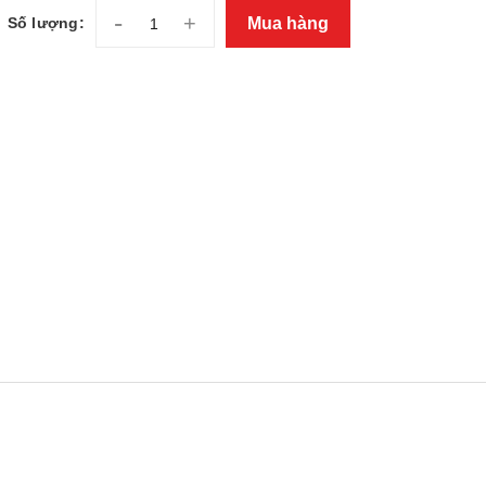
-
+
Mua hàng
Số lượng: