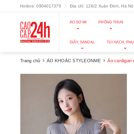
Hotline:
0904017379
Địa chỉ:
126/2 Xuân Đỉnh, Hà Nội
ÁO SƠ MI
PHÔNG THUN
GIẦY, SANDAL
TÚI XÁCH, PHỤ
Trang chủ
ÁO KHOÁC STYLEONME
Áo cardigan