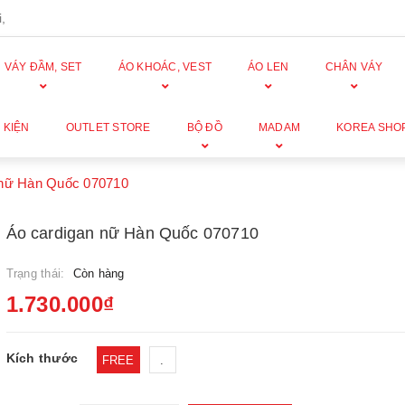
,
VÁY ĐẦM, SET
ÁO KHOÁC, VEST
ÁO LEN
CHÂN VÁY
 KIỆN
OUTLET STORE
BỘ ĐỒ
MADAM
KOREA SHO
 nữ Hàn Quốc 070710
Áo cardigan nữ Hàn Quốc 070710
Trạng thái:
Còn hàng
1.730.000₫
Kích thước
FREE
.