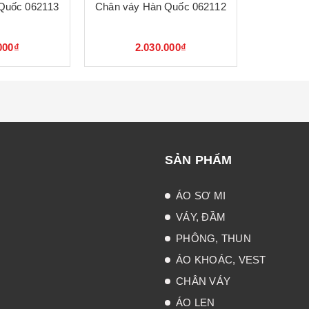
Quốc 062113
Chân váy Hàn Quốc 062112
000₫
2.030.000₫
SẢN PHẨM
ÁO SƠ MI
VÁY, ĐẦM
PHÔNG, THUN
ÁO KHOÁC, VEST
CHÂN VÁY
ÁO LEN