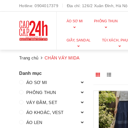
Hotline:
0904017379
Địa chỉ:
126/2 Xuân Đỉnh, Hà Nội
ÁO SƠ MI
PHÔNG THUN
GIẦY, SANDAL
TÚI XÁCH, PHỤ
Trang chủ
CHÂN VÁY MIDA
Danh mục
ÁO SƠ MI
PHÔNG THUN
VÁY ĐẦM, SET
ÁO KHOÁC, VEST
ÁO LEN