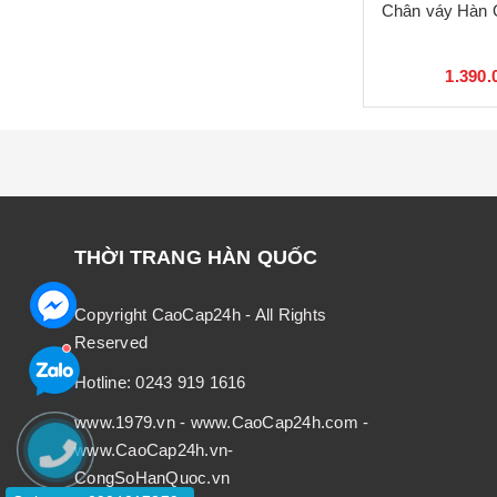
Chân váy Hàn 
1.390.
THỜI TRANG HÀN QUỐC
Copyright CaoCap24h - All Rights
Reserved
Hotline:
0243 919 1616
www.1979.vn
-
www.CaoCap24h.com
-
www.CaoCap24h.vn
-
CongSoHanQuoc.vn