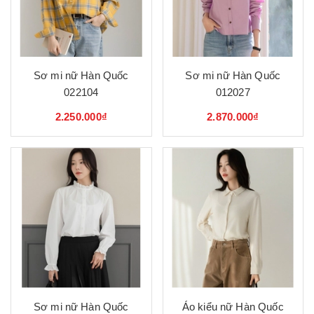
Sơ mi nữ Hàn Quốc
Sơ mi nữ Hàn Quốc
022104
012027
2.250.000₫
2.870.000₫
Sơ mi nữ Hàn Quốc
Áo kiểu nữ Hàn Quốc