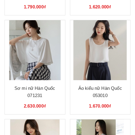
1.790.000₫
1.620.000₫
Sơ mi nữ Hàn Quốc
Áo kiểu nữ Hàn Quốc
071231
053010
2.630.000₫
1.670.000₫