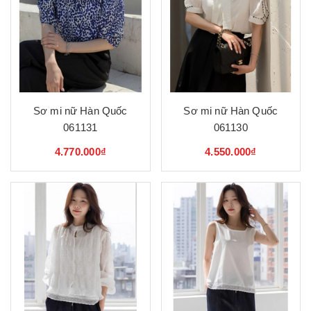
Sơ mi nữ Hàn Quốc
Sơ mi nữ Hàn Quốc
061131
061130
4.770.000₫
4.550.000₫