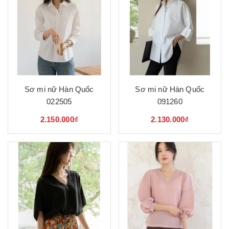
Sơ mi nữ Hàn Quốc
Sơ mi nữ Hàn Quốc
022505
091260
2.150.000₫
2.130.000₫