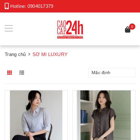
Hotline:
0904017379
0
Trang chủ
SƠ MI LUXURY
Mặc định