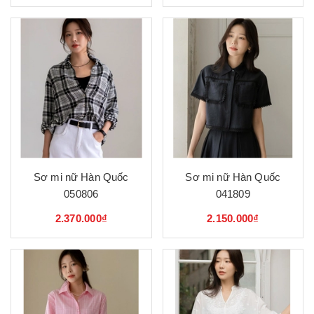
Sơ mi nữ Hàn Quốc
Sơ mi nữ Hàn Quốc
050806
041809
2.370.000₫
2.150.000₫