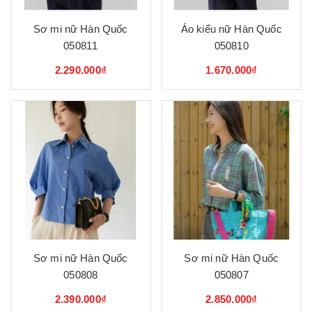
Sơ mi nữ Hàn Quốc
Áo kiểu nữ Hàn Quốc
050811
050810
2.290.000₫
1.670.000₫
Sơ mi nữ Hàn Quốc
Sơ mi nữ Hàn Quốc
050808
050807
2.390.000₫
2.850.000₫