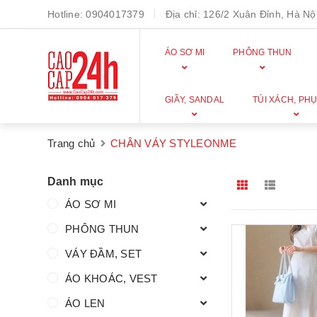
Hotline:
0904017379
Địa chỉ:
126/2 Xuân Đỉnh, Hà Nội
ÁO SƠ MI
PHÔNG THUN
GIẦY, SANDAL
TÚI XÁCH, PHỤ
Trang chủ
CHÂN VÁY STYLEONME
Danh mục
ÁO SƠ MI
PHÔNG THUN
VÁY ĐẦM, SET
ÁO KHOÁC, VEST
ÁO LEN