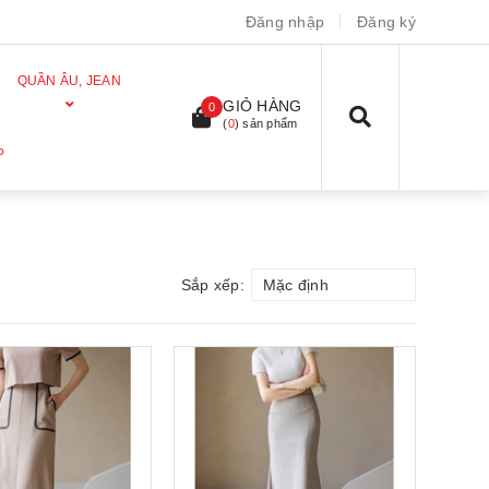
Đăng nhập
Đăng ký
QUẦN ÂU, JEAN
GIỎ HÀNG
0
(
0
) sản phẩm
P
Sắp xếp:
Mặc định