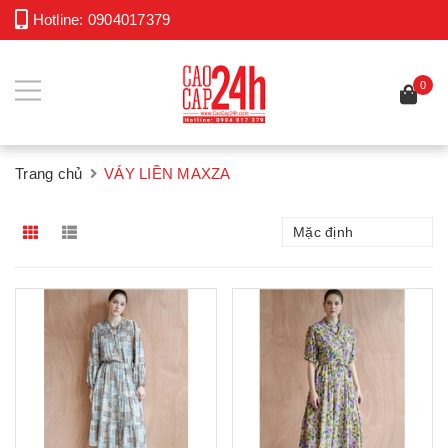
Hotline:
0904017379
0
Trang chủ
VÁY LIỀN MAXZA
Mặc định