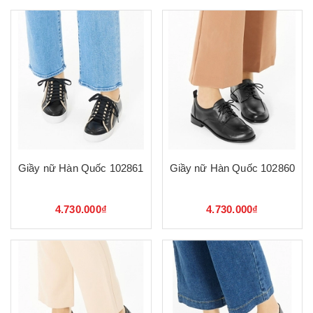
Giầy nữ Hàn Quốc 102861
Giầy nữ Hàn Quốc 102860
4.730.000₫
4.730.000₫