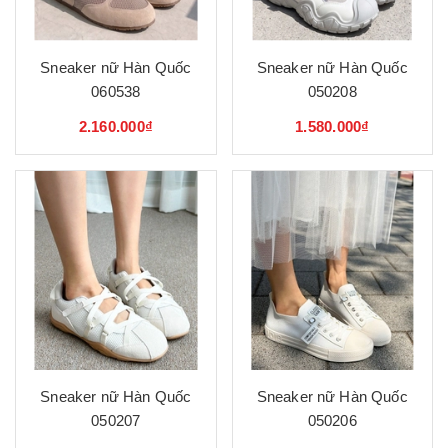
Sneaker nữ Hàn Quốc
Sneaker nữ Hàn Quốc
060538
050208
2.160.000₫
1.580.000₫
Sneaker nữ Hàn Quốc
Sneaker nữ Hàn Quốc
050207
050206