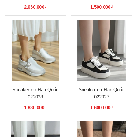
2.030.000₫
1.500.000₫
Sneaker nữ Hàn Quốc
Sneaker nữ Hàn Quốc
022028
022027
1.880.000₫
1.600.000₫