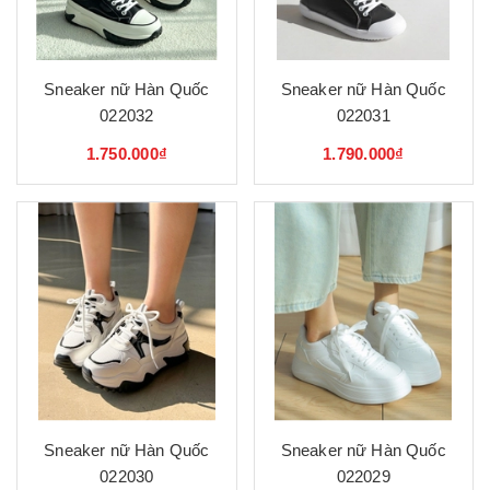
Sneaker nữ Hàn Quốc
Sneaker nữ Hàn Quốc
022032
022031
1.750.000₫
1.790.000₫
Sneaker nữ Hàn Quốc
Sneaker nữ Hàn Quốc
022030
022029