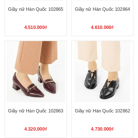
Giầy nữ Hàn Quốc 102865
Giầy nữ Hàn Quốc 102864
4.510.000₫
4.610.000₫
Giầy nữ Hàn Quốc 102863
Giầy nữ Hàn Quốc 102862
4.320.000₫
4.730.000₫