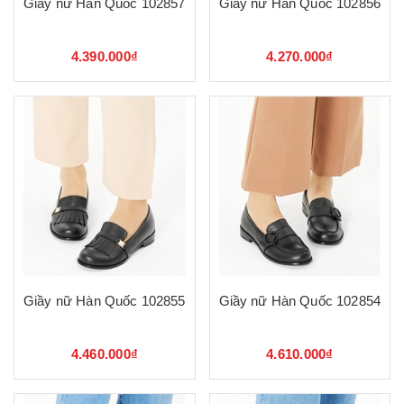
Giầy nữ Hàn Quốc 102857
Giầy nữ Hàn Quốc 102856
4.390.000₫
4.270.000₫
Giầy nữ Hàn Quốc 102855
Giầy nữ Hàn Quốc 102854
4.460.000₫
4.610.000₫