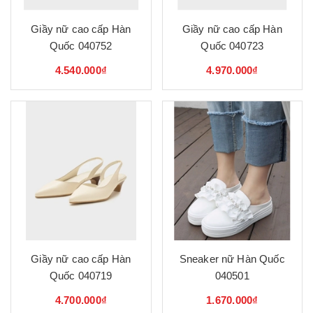
Giầy nữ cao cấp Hàn
Giầy nữ cao cấp Hàn
Quốc 040752
Quốc 040723
4.540.000₫
4.970.000₫
Giầy nữ cao cấp Hàn
Sneaker nữ Hàn Quốc
Quốc 040719
040501
4.700.000₫
1.670.000₫