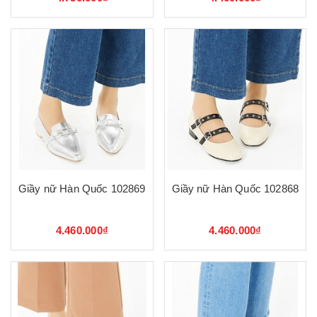
Giầy nữ Hàn Quốc 102869
Giầy nữ Hàn Quốc 102868
4.460.000₫
4.460.000₫