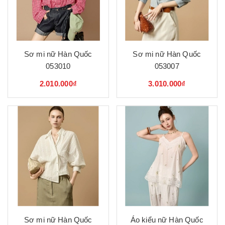
Sơ mi nữ Hàn Quốc
Sơ mi nữ Hàn Quốc
053010
053007
2.010.000₫
3.010.000₫
Sơ mi nữ Hàn Quốc
Áo kiểu nữ Hàn Quốc