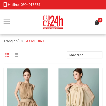
Hotline:
0904017379
0
Trang chủ
SƠ MI DINT
Mặc định