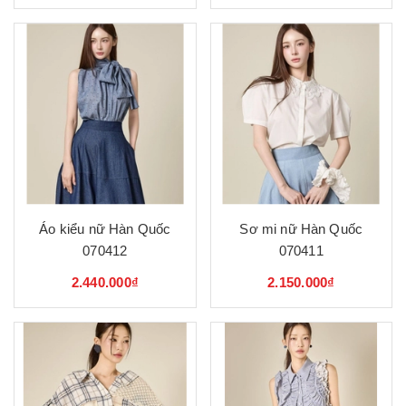
Áo kiểu nữ Hàn Quốc
Sơ mi nữ Hàn Quốc
070412
070411
2.440.000₫
2.150.000₫