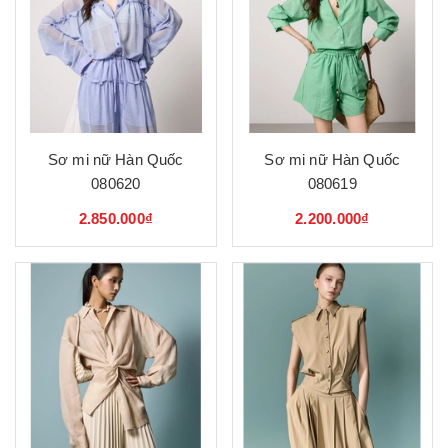
Sơ mi nữ Hàn Quốc
Sơ mi nữ Hàn Quốc
080620
080619
2.850.000₫
2.200.000₫