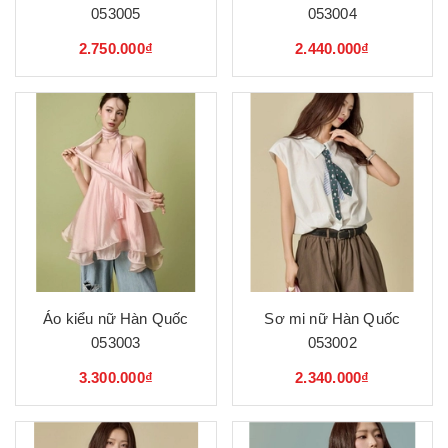
053005
053004
2.750.000₫
2.440.000₫
Áo kiểu nữ Hàn Quốc
Sơ mi nữ Hàn Quốc
053003
053002
3.300.000₫
2.340.000₫