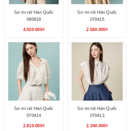
Sơ mi nữ Hàn Quốc
Sơ mi nữ Hàn Quốc
080618
070415
4.020.000₫
2.560.000₫
Sơ mi nữ Hàn Quốc
Sơ mi nữ Hàn Quốc
070414
070413
2.610.000₫
2.340.000₫