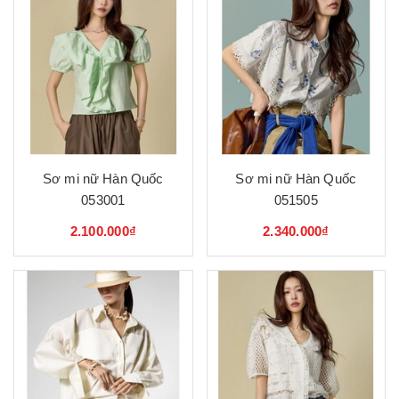
Sơ mi nữ Hàn Quốc
Sơ mi nữ Hàn Quốc
053001
051505
2.100.000₫
2.340.000₫