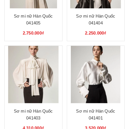
Sơ mi nữ Hàn Quốc
Sơ mi nữ Hàn Quốc
041405
041404
2.750.000₫
2.250.000₫
Sơ mi nữ Hàn Quốc
Sơ mi nữ Hàn Quốc
041403
041401
4.310.000₫
3.520.000₫