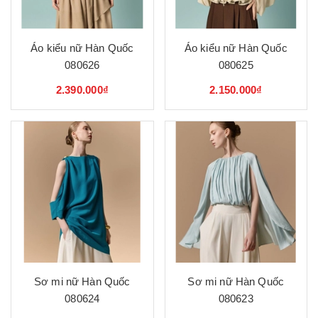
Áo kiểu nữ Hàn Quốc
Áo kiểu nữ Hàn Quốc
080626
080625
2.390.000₫
2.150.000₫
Sơ mi nữ Hàn Quốc
Sơ mi nữ Hàn Quốc
080624
080623