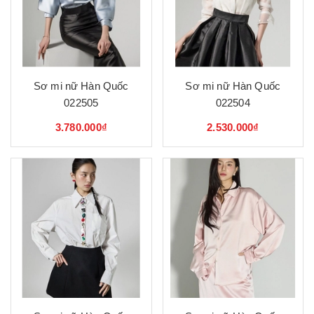
Sơ mi nữ Hàn Quốc
Sơ mi nữ Hàn Quốc
022505
022504
3.780.000₫
2.530.000₫