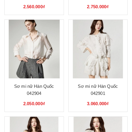
2.560.000₫
2.750.000₫
Sơ mi nữ Hàn Quốc
Sơ mi nữ Hàn Quốc
042904
042901
2.050.000₫
3.060.000₫