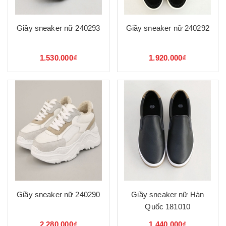
Giầy sneaker nữ 240293
Giầy sneaker nữ 240292
1.530.000₫
1.920.000₫
Giầy sneaker nữ 240290
Giầy sneaker nữ Hàn
Quốc 181010
2.280.000₫
1.440.000₫