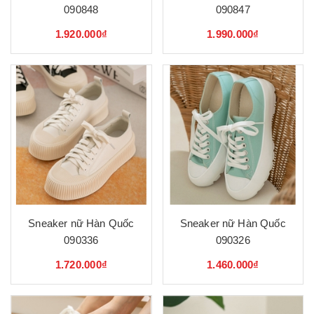
090848
090847
1.920.000₫
1.990.000₫
Sneaker nữ Hàn Quốc
Sneaker nữ Hàn Quốc
090336
090326
1.720.000₫
1.460.000₫