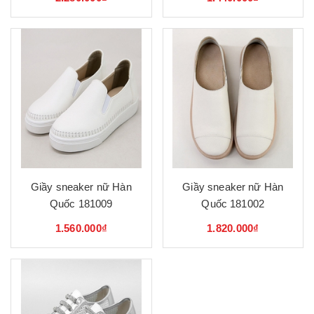
Giầy sneaker nữ Hàn
Giầy sneaker nữ Hàn
Quốc 181009
Quốc 181002
1.560.000₫
1.820.000₫