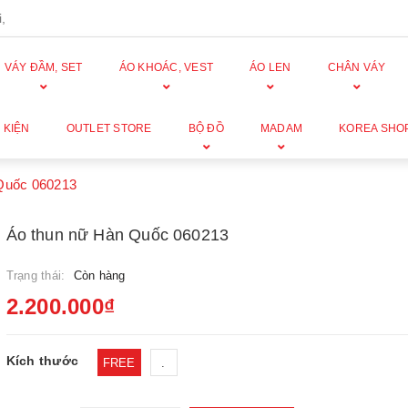
,
VÁY ĐẦM, SET
ÁO KHOÁC, VEST
ÁO LEN
CHÂN VÁY
 KIỆN
OUTLET STORE
BỘ ĐỒ
MADAM
KOREA SHO
Quốc 060213
Áo thun nữ Hàn Quốc 060213
Trạng thái:
Còn hàng
2.200.000₫
Kích thước
FREE
.