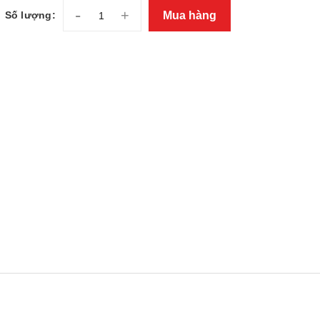
-
+
Mua hàng
Số lượng: