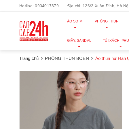
Hotline:
0904017379
Địa chỉ:
126/2 Xuân Đỉnh, Hà Nội
ÁO SƠ MI
PHÔNG THUN
GIẦY, SANDAL
TÚI XÁCH, PHỤ
Trang chủ
PHÔNG THUN BOEN
Áo thun nữ Hàn 