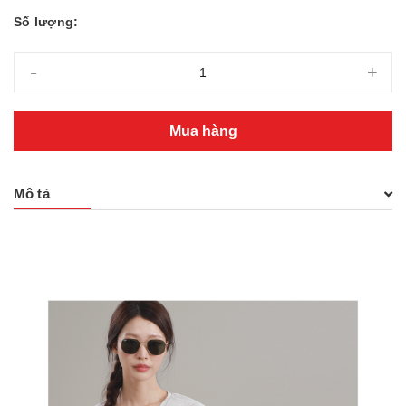
Số lượng:
-
+
Mua hàng
Mô tả