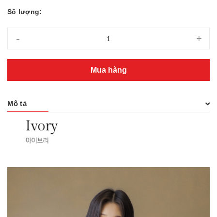
Số lượng:
-
+
Mua hàng
Mô tả