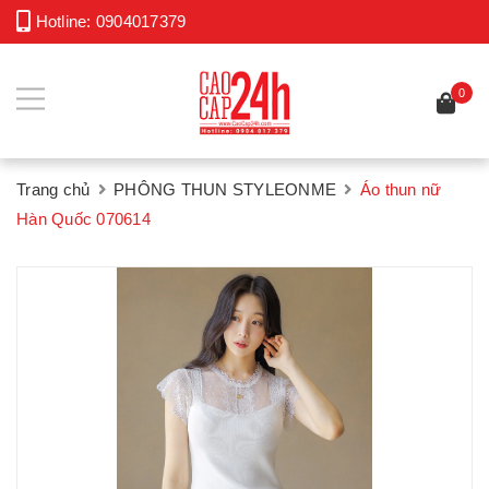
Hotline:
0904017379
0
Trang chủ
PHÔNG THUN STYLEONME
Áo thun nữ
Hàn Quốc 070614