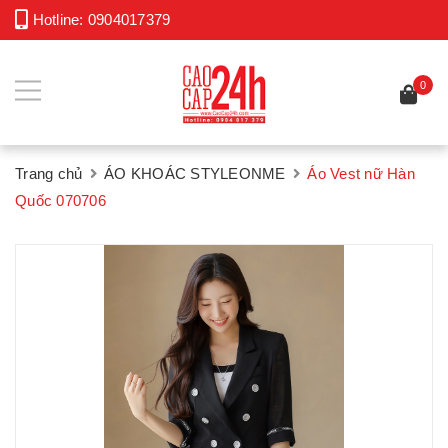
Hotline:
0904017379
0
Trang chủ
ÁO KHOÁC STYLEONME
Áo Vest nữ Hàn
Quốc 070706