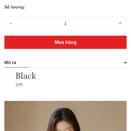
Số lượng:
-
+
Mua hàng
Mô tả