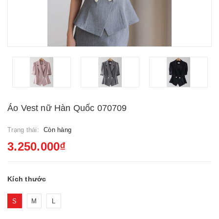
Áo Vest nữ Hàn Quốc 070709
Trạng thái:
Còn hàng
3.250.000₫
Kích thước
S
M
L