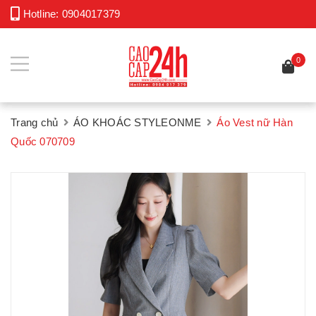
Hotline:
0904017379
0
Trang chủ
ÁO KHOÁC STYLEONME
Áo Vest nữ Hàn
Quốc 070709