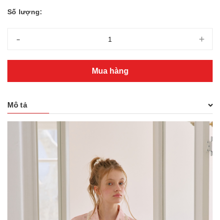
Số lượng:
-
+
Mua hàng
Mô tả