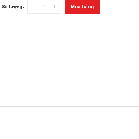
-
+
Mua hàng
Số lượng: