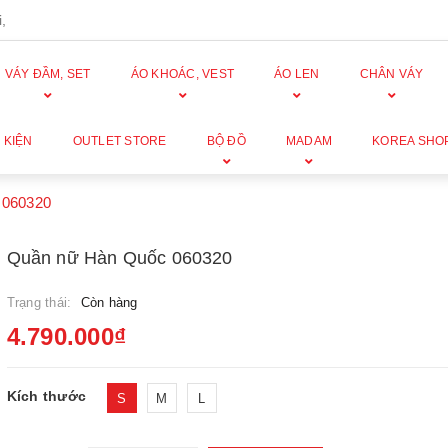
,
VÁY ĐẦM, SET
ÁO KHOÁC, VEST
ÁO LEN
CHÂN VÁY
 KIỆN
OUTLET STORE
BỘ ĐỒ
MADAM
KOREA SHO
 060320
Quần nữ Hàn Quốc 060320
Trạng thái:
Còn hàng
4.790.000₫
Kích thước
S
M
L