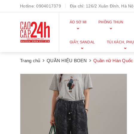
Hotline:
0904017379
Địa chỉ:
126/2 Xuân Đỉnh, Hà Nội
ÁO SƠ MI
PHÔNG THUN
GIẦY, SANDAL
TÚI XÁCH, PHỤ
Trang chủ
QUẦN HIỆU BOEN
Quần nữ Hàn Quốc