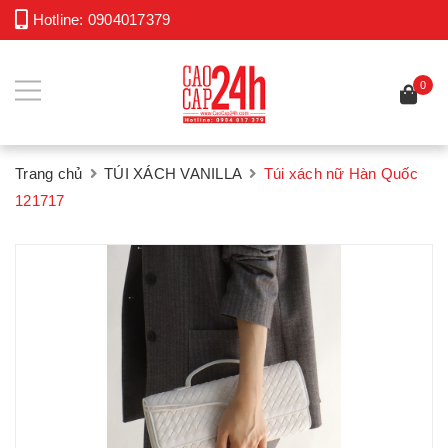
Hotline:
0904017379
0
Trang chủ
TÚI XÁCH VANILLA
Túi xách nữ Hàn Quốc
121717