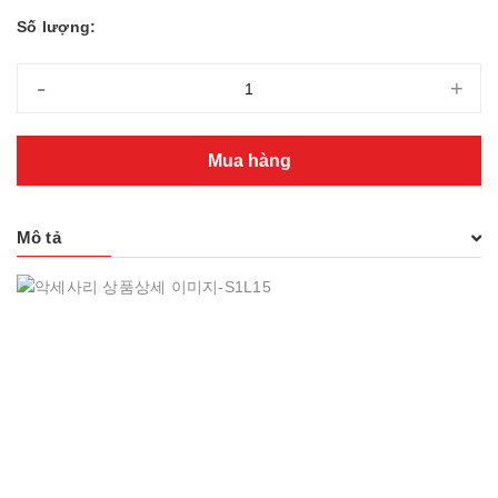
Số lượng:
-
+
Mua hàng
Mô tả