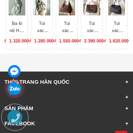
Ba lô
Túi
Túi
Túi
Túi
nữ Hàn
xách
xách
xách
xách
Quốc
nữ Hàn
nữ Hàn
nữ Hàn
nữ Hàn
00₫
1.320.000₫
1.280.000₫
1.550.000₫
2.390.000₫
1.620.000₫
121737
Quốc
Quốc
Quốc
Quốc
121736
121735
121734
121733
THỜI TRANG HÀN QUỐC
SẢN PHẨM
FACEBOOK