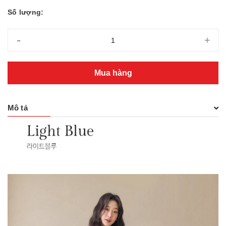
Số lượng:
-
+
Mua hàng
Mô tả