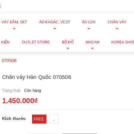
,
VÁY ĐẦM, SET
ÁO KHOÁC, VEST
ÁO LEN
CHÂN VÁY
 KIỆN
OUTLET STORE
BỘ ĐỒ
MADAM
KOREA SHO
 070506
Chân váy Hàn Quốc 070506
Trạng thái:
Còn hàng
1.450.000₫
Kích thước
FREE
.