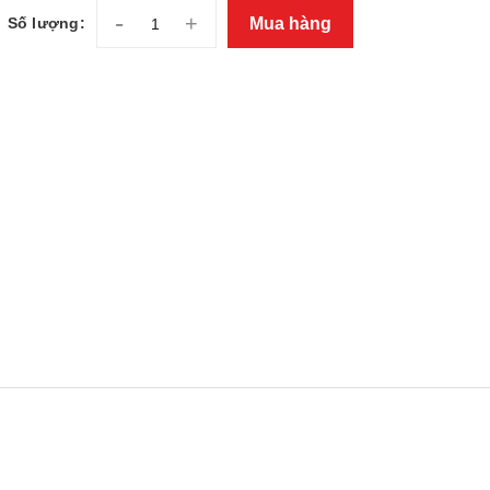
-
+
Mua hàng
Số lượng: