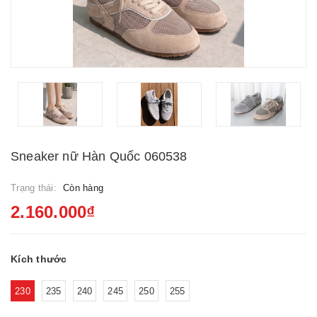
Sneaker nữ Hàn Quốc 060538
Trạng thái:
Còn hàng
2.160.000₫
Kích thước
230
235
240
245
250
255