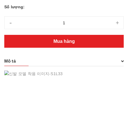
Số lượng:
-
+
Mua hàng
Mô tả