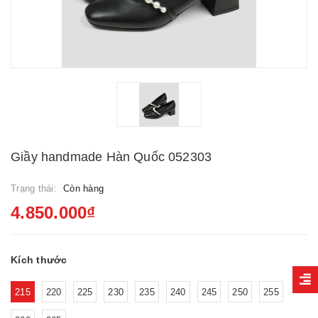
Giầy handmade Hàn Quốc 052303
Trạng thái:
Còn hàng
4.850.000₫
Kích thước
215
220
225
230
235
240
245
250
255