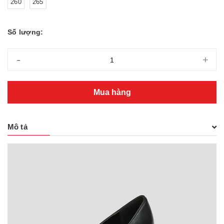
260
265
Số lượng:
-
+
Mua hàng
Mô tả