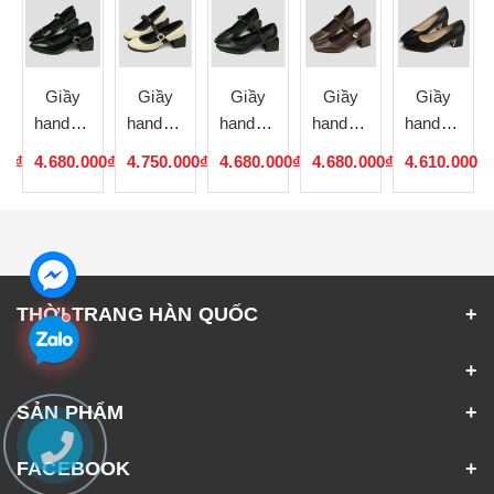
Giầy
Giầy
Giầy
Giầy
Giầy
handmade
handmade
handmade
handmade
handmade
Hàn
Hàn
Hàn
Hàn
Hàn
00₫
4.680.000₫
4.750.000₫
4.680.000₫
4.680.000₫
4.610.000₫
Quốc
Quốc
Quốc
Quốc
Quốc
052308
052307
052306
052305
052304
THỜI TRANG HÀN QUỐC
SẢN PHẨM
FACEBOOK