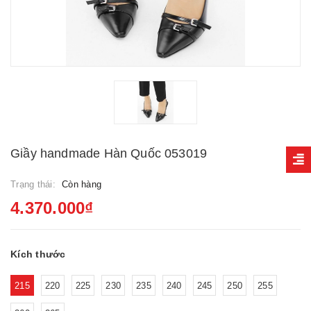
Giầy handmade Hàn Quốc 053019
Trạng thái:
Còn hàng
4.370.000₫
Kích thước
215
220
225
230
235
240
245
250
255