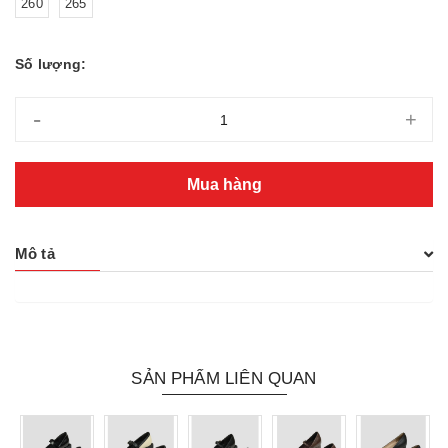
260
265
Số lượng:
-
+
Mua hàng
Mô tả
SẢN PHẨM LIÊN QUAN