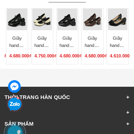
Giầy
Giầy
Giầy
Giầy
Giầy
handmade
handmade
handmade
handmade
handmade
Hàn
Hàn
Hàn
Hàn
Hàn
00₫
4.680.000₫
4.750.000₫
4.680.000₫
4.680.000₫
4.610.000₫
Quốc
Quốc
Quốc
Quốc
Quốc
052308
052307
052306
052305
052304
THỜI TRANG HÀN QUỐC
SẢN PHẨM