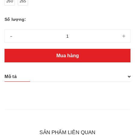
260
265
Số lượng:
-
+
Mua hàng
Mô tả
SẢN PHẨM LIÊN QUAN