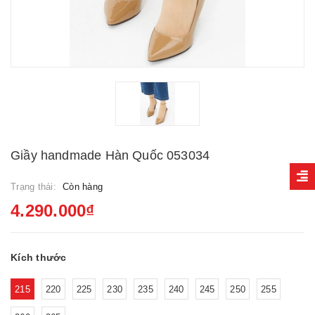
Giầy handmade Hàn Quốc 053034
Trạng thái:
Còn hàng
4.290.000₫
Kích thước
215
220
225
230
235
240
245
250
255