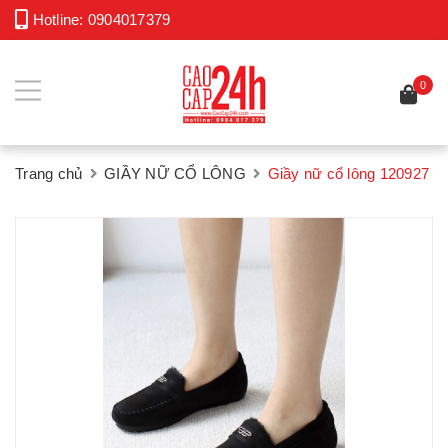
Hotline:
0904017379
0
Trang chủ
GIẦY NỮ CỔ LÔNG
Giầy nữ cổ lông 120927