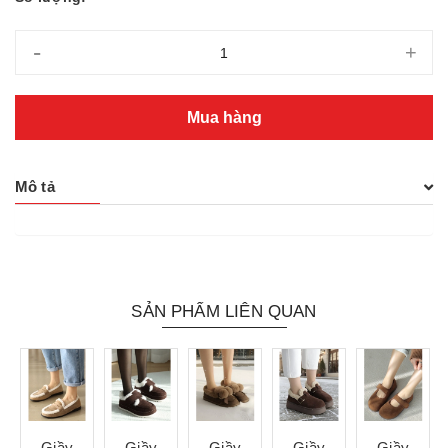
-
+
Mua hàng
Mô tả
SẢN PHẨM LIÊN QUAN
Giầy
Giầy
Giầy
Giầy
Giầy