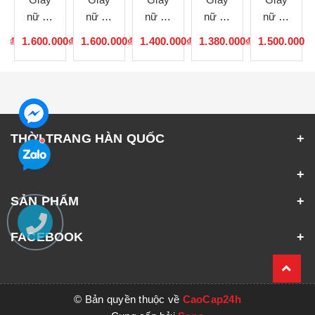
nữ cổ
nữ cổ
nữ cổ
nữ cổ
nữ cổ
lông
lông
lông
lông
lông
00₫
1.600.000₫
1.600.000₫
1.400.000₫
1.380.000₫
1.500.000₫
120936
120935
120934
120933
120932
THỜI TRANG HÀN QUỐC
SẢN PHẨM
FACEBOOK
© Bản quyền thuộc về
CaoCap24h