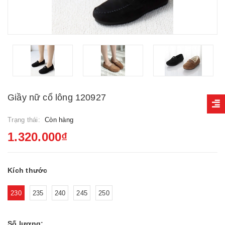
Giầy nữ cổ lông 120927
Trạng thái:
Còn hàng
1.320.000₫
Kích thước
230
235
240
245
250
Số lượng: