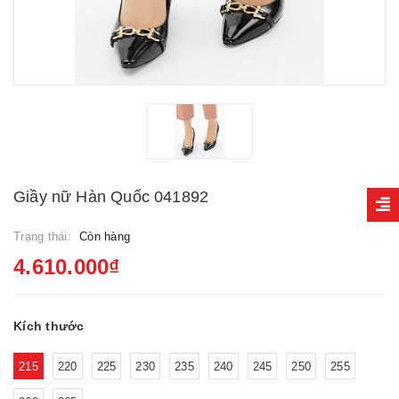
Giầy nữ Hàn Quốc 041892
Trạng thái:
Còn hàng
4.610.000₫
Kích thước
215
220
225
230
235
240
245
250
255