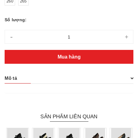
260
265
Số lượng:
-
+
Mua hàng
Mô tả
SẢN PHẨM LIÊN QUAN