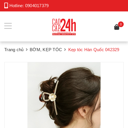
Hotline:
0904017379
0
Trang chủ
BỜM, KẸP TÓC
Kẹp tóc Hàn Quốc 042329