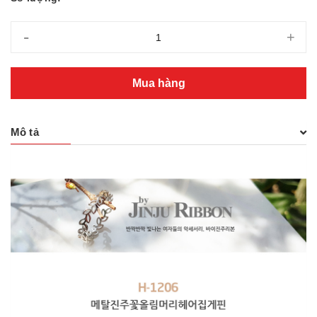
-
+
Mua hàng
Mô tả