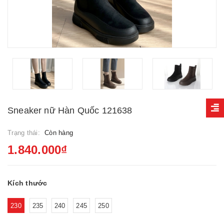
Sneaker nữ Hàn Quốc 121638
Trạng thái:
Còn hàng
1.840.000₫
Kích thước
230
235
240
245
250