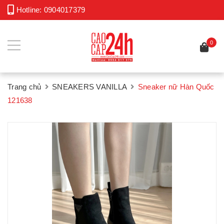
Hotline:
0904017379
0
Trang chủ
SNEAKERS VANILLA
Sneaker nữ Hàn Quốc
121638