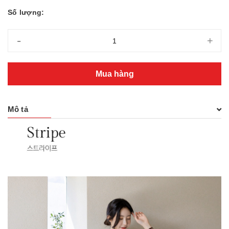
Số lượng:
-
+
Mua hàng
Mô tả