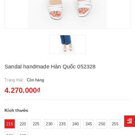
Sandal handmade Hàn Quốc 052328
Trạng thái:
Còn hàng
4.270.000₫
Kích thước
215
220
225
230
235
240
245
250
255