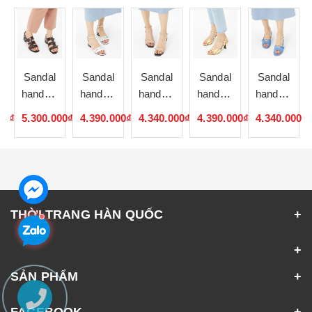
Sandal
Sandal
Sandal
Sandal
Sandal
de
handmade
handmade
handmade
handmade
handmade
Hàn
Hàn
Hàn
Hàn
Hàn
00₫
5.300.000₫
4.390.000₫
4.340.000₫
4.390.000₫
4.340.000₫
Quốc
Quốc
Quốc
Quốc
Quốc
052327
052326
052325
052324
052323
THỜI TRANG HÀN QUỐC
SẢN PHẨM
FACEBOOK