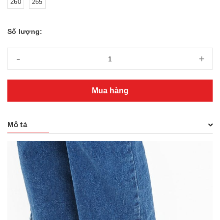
260
265
Số lượng:
-
+
Mua hàng
Mô tả