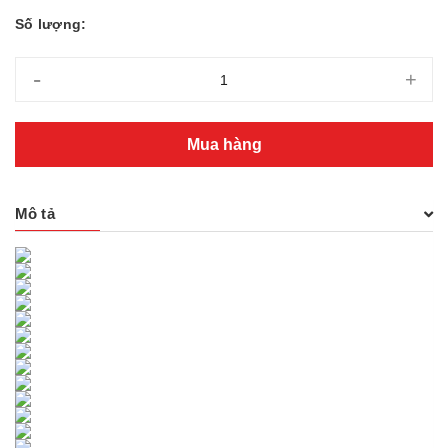
Số lượng:
-
+
Mua hàng
Mô tả