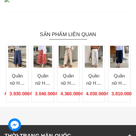
SẢN PHẨM LIÊN QUAN
Quần
Quần
Quần
Quần
Quần
nữ Hàn
nữ Hàn
nữ Hàn
nữ Hàn
nữ Hàn
Quốc
Quốc
Quốc
Quốc
Quốc
00₫
3.930.000₫
3.040.000₫
4.360.000₫
4.030.000₫
3.810.000₫
072553
072552
072551
072550
072549
THỜI TRANG HÀN QUỐC