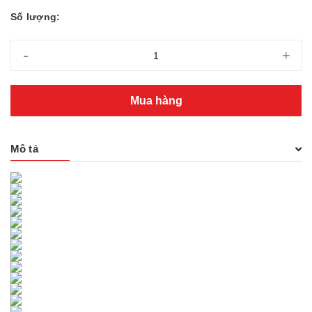
Số lượng:
-
+
Mua hàng
Mô tả