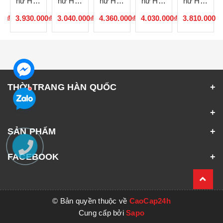
nữ Hàn
nữ Hàn
nữ Hàn
nữ Hàn
nữ Hàn
Quốc
Quốc
Quốc
Quốc
Quốc
00₫
3.930.000₫
3.040.000₫
4.360.000₫
4.030.000₫
3.810.000₫
072553
072552
072551
072550
072549
THỜI TRANG HÀN QUỐC
SẢN PHẨM
FACEBOOK
© Bản quyền thuộc về
CaoCap24h
Cung cấp bởi
Sapo