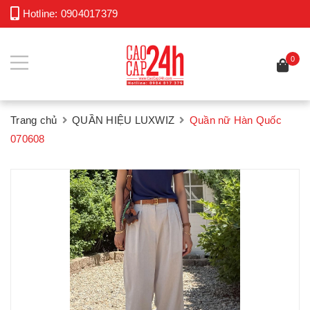
Hotline:
0904017379
0
Trang chủ
QUẦN HIỆU LUXWIZ
Quần nữ Hàn Quốc
070608