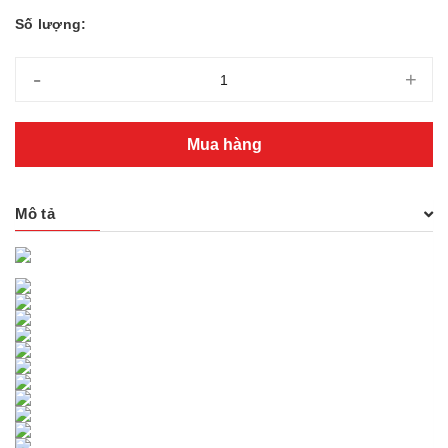
Số lượng:
-
+
Mua hàng
Mô tả