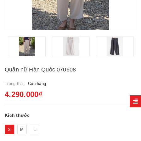
Quần nữ Hàn Quốc 070608
Trạng thái:
Còn hàng
4.290.000₫
Kích thước
S
M
L