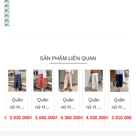
SẢN PHẨM LIÊN QUAN
Quần
Quần
Quần
Quần
Quần
nữ Hàn
nữ Hàn
nữ Hàn
nữ Hàn
nữ Hàn
Quốc
Quốc
Quốc
Quốc
Quốc
00₫
3.930.000₫
3.040.000₫
4.360.000₫
4.030.000₫
3.810.000₫
072553
072552
072551
072550
072549