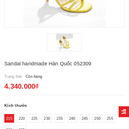
Sandal handmade Hàn Quốc 052309
Trạng thái:
Còn hàng
4.340.000₫
Kích thước
215
220
225
230
235
240
245
250
255