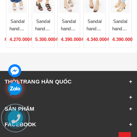
Sandal
Sandal
Sandal
Sandal
Sandal
de
handmade
handmade
handmade
handmade
handmade
Hàn
Hàn
Hàn
Hàn
Hàn
00₫
4.270.000₫
5.300.000₫
4.390.000₫
4.340.000₫
4.390.000₫
Quốc
Quốc
Quốc
Quốc
Quốc
052328
052327
052326
052325
052324
THỜI TRANG HÀN QUỐC
SẢN PHẨM
FACEBOOK