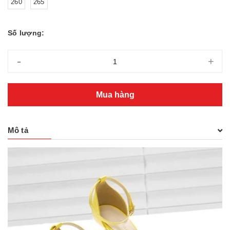
260
265
Số lượng:
-
+
Mua hàng
Mô tả