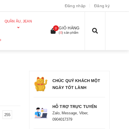
Đăng nhập
Đăng ký
QUẦN ÂU, JEAN
GIỎ HÀNG
0
(
0
) sản phẩm
P
CHÚC QUÝ KHÁCH MỘT
NGÀY TỐT LÀNH
HỖ TRỢ TRỰC TUYẾN
Zalo, Message, Viber,
255
0904017379