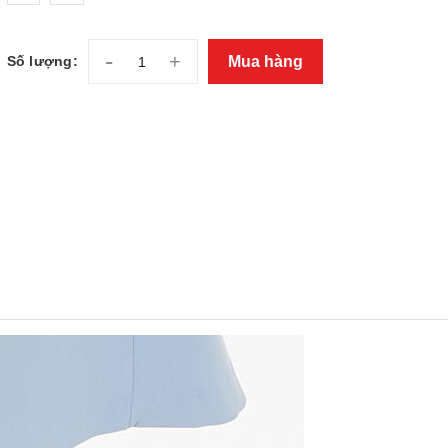
-
+
Mua hàng
Số lượng: