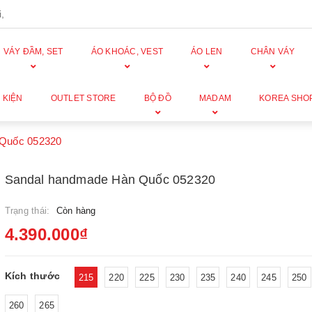
,
VÁY ĐẦM, SET
ÁO KHOÁC, VEST
ÁO LEN
CHÂN VÁY
 KIỆN
OUTLET STORE
BỘ ĐỒ
MADAM
KOREA SHO
 Quốc 052320
Sandal handmade Hàn Quốc 052320
Trạng thái:
Còn hàng
4.390.000₫
Kích thước
215
220
225
230
235
240
245
250
260
265