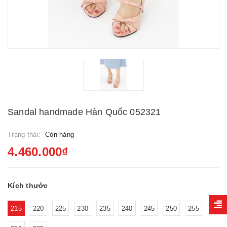
Sandal handmade Hàn Quốc 052321
Trạng thái:
Còn hàng
4.460.000₫
Kích thước
215
220
225
230
235
240
245
250
255