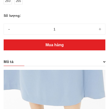
260
265
Số lượng:
-
+
Mua hàng
Mô tả