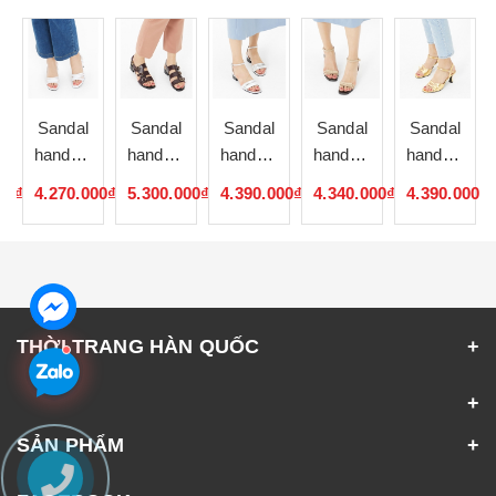
Sandal
Sandal
Sandal
Sandal
Sandal
de
handmade
handmade
handmade
handmade
handmade
Hàn
Hàn
Hàn
Hàn
Hàn
00₫
4.270.000₫
5.300.000₫
4.390.000₫
4.340.000₫
4.390.000₫
Quốc
Quốc
Quốc
Quốc
Quốc
052328
052327
052326
052325
052324
THỜI TRANG HÀN QUỐC
SẢN PHẨM