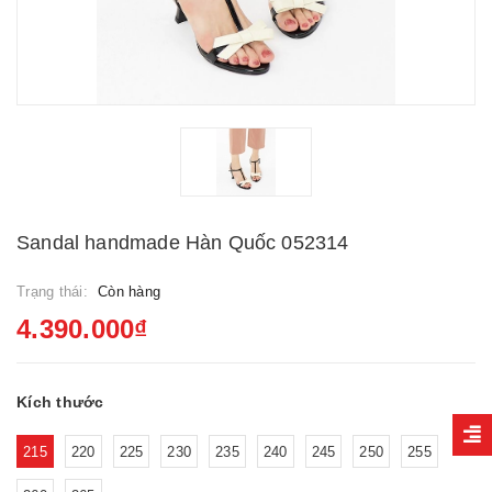
Sandal handmade Hàn Quốc 052314
Trạng thái:
Còn hàng
4.390.000₫
Kích thước
215
220
225
230
235
240
245
250
255