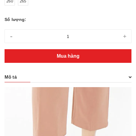
260
265
Số lượng:
-
+
Mua hàng
Mô tả