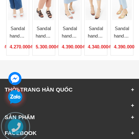
Sandal
Sandal
Sandal
Sandal
Sandal
de
handmade
handmade
handmade
handmade
handmade
Hàn
Hàn
Hàn
Hàn
Hàn
00₫
4.270.000₫
5.300.000₫
4.390.000₫
4.340.000₫
4.390.000₫
Quốc
Quốc
Quốc
Quốc
Quốc
052328
052327
052326
052325
052324
THỜI TRANG HÀN QUỐC
SẢN PHẨM
FACEBOOK