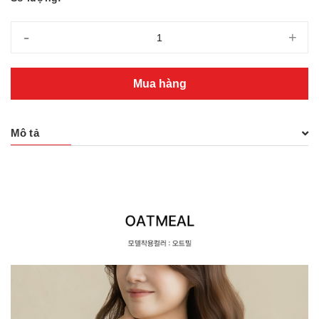
-
+
Mua hàng
Mô tả