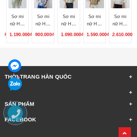
Sơ mi
Sơ mi
Sơ mi
Sơ mi
Sơ mi
nữ Hàn
nữ Hàn
nữ Hàn
nữ Hàn
nữ Hàn
Quốc
Quốc
Quốc
Quốc
Quốc
00₫
1.190.000₫
900.000₫
1.090.000₫
1.590.000₫
2.610.000₫
062115
062114
062113
062112
062111
THỜI TRANG HÀN QUỐC
SẢN PHẨM
FACEBOOK