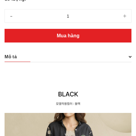
-
+
Mua hàng
Mô tả