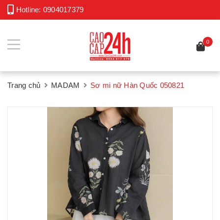
Hotline:
0904017379
0
Trang chủ
MADAM
Sơ mi nữ Hàn Quốc 050821