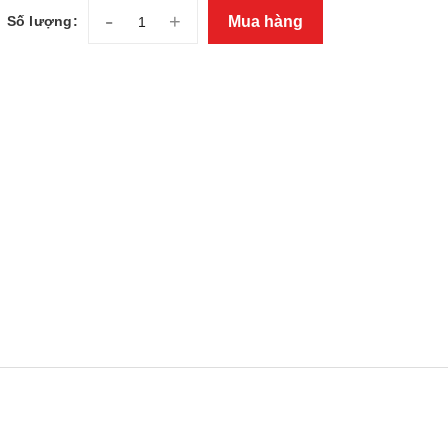
-
+
Mua hàng
Số lượng: