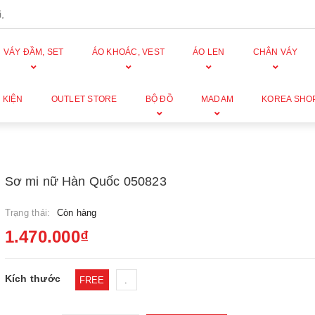
,
VÁY ĐẦM, SET
ÁO KHOÁC, VEST
ÁO LEN
CHÂN VÁY
 KIỆN
OUTLET STORE
BỘ ĐỒ
MADAM
KOREA SHO
Sơ mi nữ Hàn Quốc 050823
Trạng thái:
Còn hàng
1.470.000₫
Kích thước
FREE
.