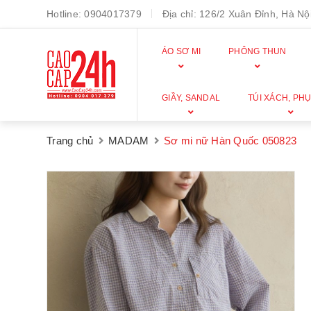
Hotline:
0904017379
Địa chỉ:
126/2 Xuân Đỉnh, Hà Nội
ÁO SƠ MI
PHÔNG THUN
GIẦY, SANDAL
TÚI XÁCH, PHỤ
Trang chủ
MADAM
Sơ mi nữ Hàn Quốc 050823