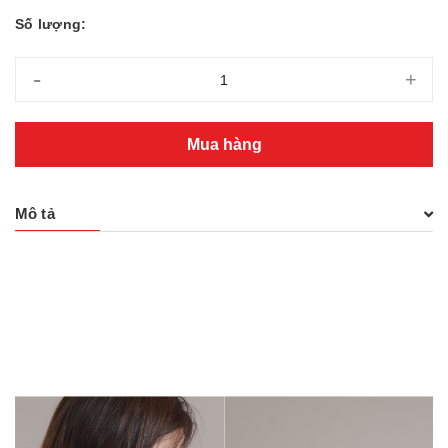
Số lượng:
-
+
Mua hàng
Mô tả