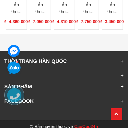
Áo
Áo
Áo
Áo
Áo
khoác
khoác
khoác
khoác
khoác
nữ Hàn
nữ Hàn
nữ Hàn
nữ Hàn
nữ Hàn
00₫
4.360.000₫
7.050.000₫
4.310.000₫
7.750.000₫
3.450.000₫
Quốc
Quốc
Quốc
Quốc
Quốc
060314
060313
060312
060311
060310
THỜI TRANG HÀN QUỐC
SẢN PHẨM
FACEBOOK
© Bản quyền thuộc về
CaoCap24h