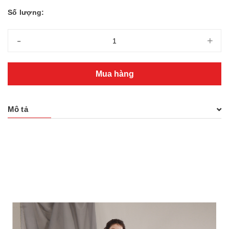
Số lượng:
-
+
Mua hàng
Mô tả