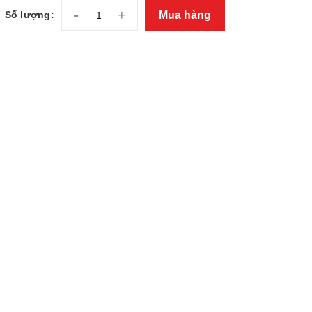
-
+
Mua hàng
Số lượng: