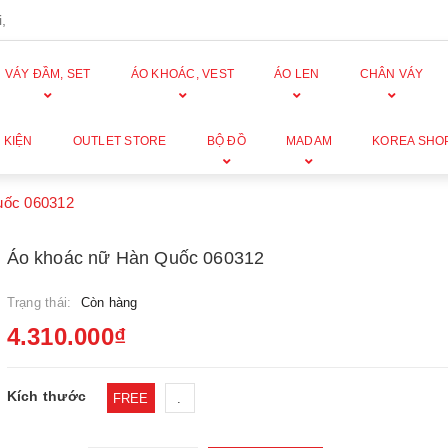
,
VÁY ĐẦM, SET
ÁO KHOÁC, VEST
ÁO LEN
CHÂN VÁY
 KIỆN
OUTLET STORE
BỘ ĐỒ
MADAM
KOREA SHO
uốc 060312
Áo khoác nữ Hàn Quốc 060312
Trạng thái:
Còn hàng
4.310.000₫
Kích thước
FREE
.