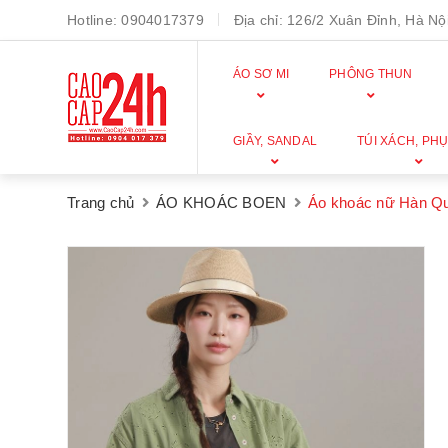
Hotline:
0904017379
Địa chỉ:
126/2 Xuân Đỉnh, Hà Nội
ÁO SƠ MI
PHÔNG THUN
GIẦY, SANDAL
TÚI XÁCH, PHỤ
Trang chủ
ÁO KHOÁC BOEN
Áo khoác nữ Hàn Q