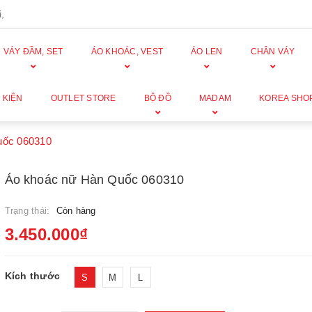
,
VÁY ĐẦM, SET
ÁO KHOÁC, VEST
ÁO LEN
CHÂN VÁY
 KIỆN
OUTLET STORE
BỘ ĐỒ
MADAM
KOREA SHO
uốc 060310
Áo khoác nữ Hàn Quốc 060310
Trạng thái:
Còn hàng
3.450.000₫
Kích thước
S
M
L