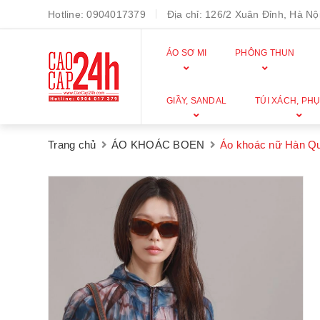
Hotline:
0904017379
Địa chỉ:
126/2 Xuân Đỉnh, Hà Nội
ÁO SƠ MI
PHÔNG THUN
GIẦY, SANDAL
TÚI XÁCH, PHỤ
Trang chủ
ÁO KHOÁC BOEN
Áo khoác nữ Hàn Q