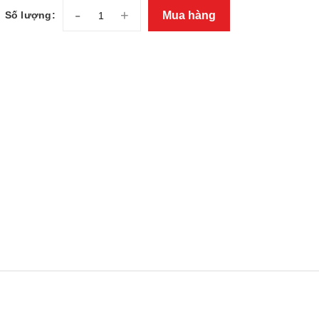
-
+
Mua hàng
Số lượng: