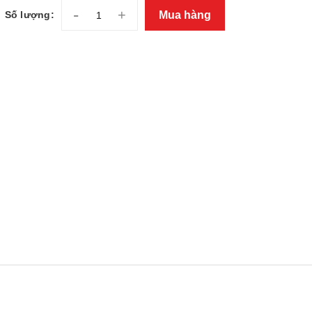
-
+
Mua hàng
Số lượng: