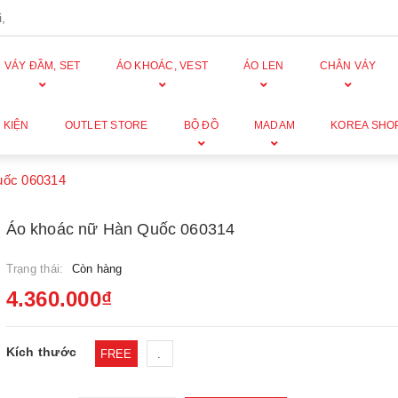
,
VÁY ĐẦM, SET
ÁO KHOÁC, VEST
ÁO LEN
CHÂN VÁY
 KIỆN
OUTLET STORE
BỘ ĐỒ
MADAM
KOREA SHO
uốc 060314
Áo khoác nữ Hàn Quốc 060314
Trạng thái:
Còn hàng
4.360.000₫
Kích thước
FREE
.