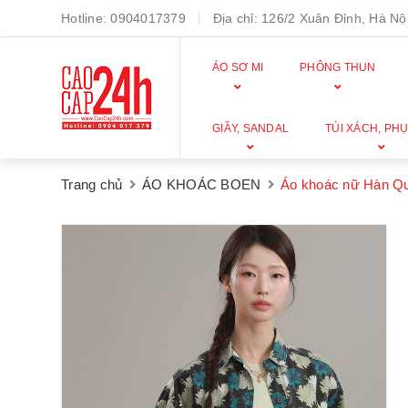
Hotline:
0904017379
Địa chỉ:
126/2 Xuân Đỉnh, Hà Nội
ÁO SƠ MI
PHÔNG THUN
GIẦY, SANDAL
TÚI XÁCH, PHỤ
Trang chủ
ÁO KHOÁC BOEN
Áo khoác nữ Hàn Q