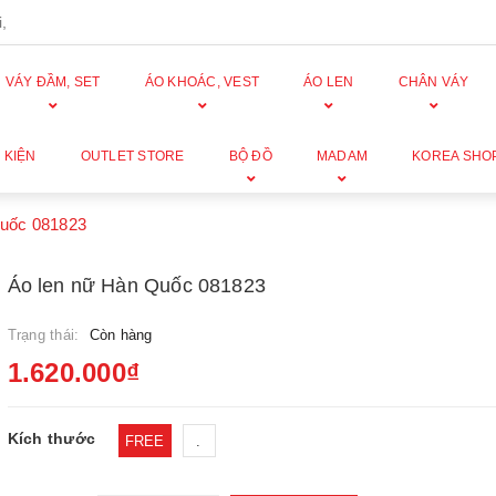
,
VÁY ĐẦM, SET
ÁO KHOÁC, VEST
ÁO LEN
CHÂN VÁY
 KIỆN
OUTLET STORE
BỘ ĐỒ
MADAM
KOREA SHO
Quốc 081823
Áo len nữ Hàn Quốc 081823
Trạng thái:
Còn hàng
1.620.000₫
Kích thước
FREE
.