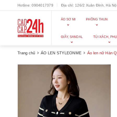
Hotline:
0904017379
Địa chỉ:
126/2 Xuân Đỉnh, Hà Nội
ÁO SƠ MI
PHÔNG THUN
GIẦY, SANDAL
TÚI XÁCH, PHỤ
Trang chủ
ÁO LEN STYLEONME
Áo len nữ Hàn 