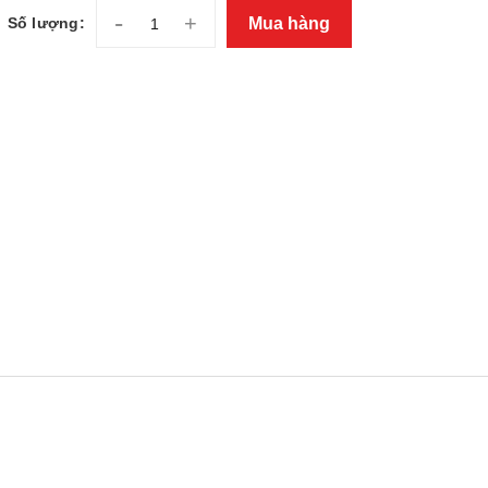
-
+
Mua hàng
Số lượng: