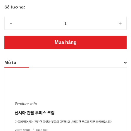
Số lượng:
-
+
Mua hàng
Mô tả