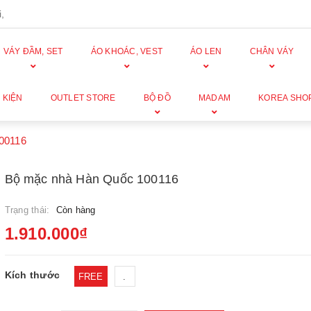
,
VÁY ĐẦM, SET
ÁO KHOÁC, VEST
ÁO LEN
CHÂN VÁY
 KIỆN
OUTLET STORE
BỘ ĐỒ
MADAM
KOREA SHO
00116
Bộ mặc nhà Hàn Quốc 100116
Trạng thái:
Còn hàng
1.910.000₫
Kích thước
FREE
.