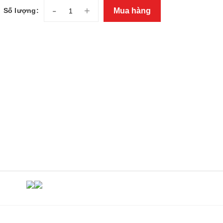
-
+
Mua hàng
Số lượng: