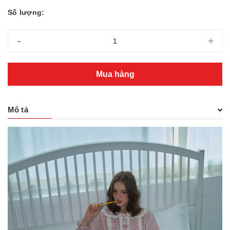
Số lượng:
-
+
Mua hàng
Mô tả