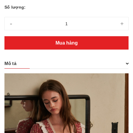
Số lượng:
-
+
Mua hàng
Mô tả