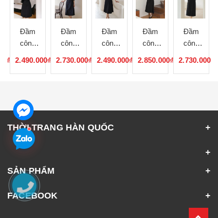
Đầm
Đầm
Đầm
Đầm
Đầm
công
công
công
công
công
sở Hàn
sở Hàn
sở Hàn
sở Hàn
sở Hàn
00₫
2.490.000₫
2.730.000₫
2.490.000₫
2.850.000₫
2.730.000₫
Quốc
Quốc
Quốc
Quốc
Quốc
080703
080702
080701
080546
080545
THỜI TRANG HÀN QUỐC
SẢN PHẨM
FACEBOOK