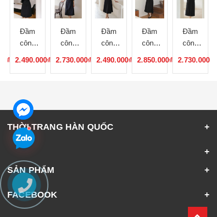
Đầm
Đầm
Đầm
Đầm
Đầm
công
công
công
công
công
sở Hàn
sở Hàn
sở Hàn
sở Hàn
sở Hàn
00₫
2.490.000₫
2.730.000₫
2.490.000₫
2.850.000₫
2.730.000₫
Quốc
Quốc
Quốc
Quốc
Quốc
080703
080702
080701
080546
080545
THỜI TRANG HÀN QUỐC
SẢN PHẨM
FACEBOOK